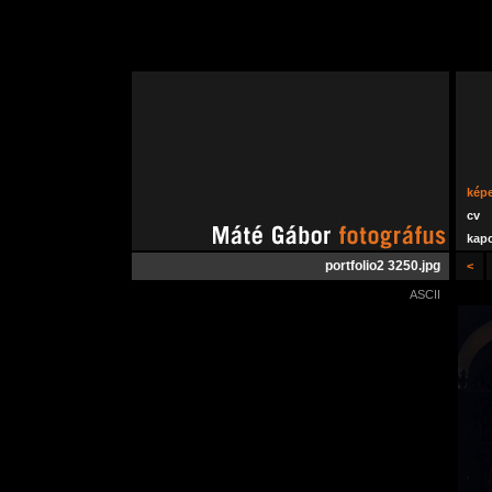
kép
cv
kapc
portfolio2 3250.jpg
<
ASCII